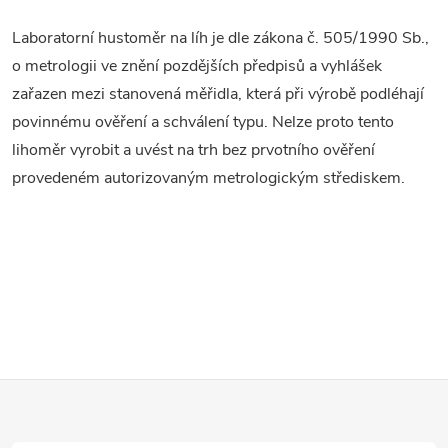
Laboratorní hustoměr na líh je dle zákona č. 505/1990 Sb.,
o metrologii ve znění pozdějších předpisů a vyhlášek
zařazen mezi stanovená měřidla, která při výrobě podléhají
povinnému ověření a schválení typu. Nelze proto tento
lihoměr vyrobit a uvést na trh bez prvotního ověření
provedeném autorizovaným metrologickým střediskem.
Z