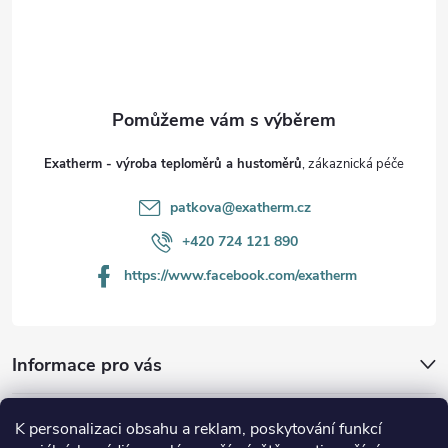
á
p
a
t
Exatherm - výroba teploměrů a hustoměrů
í
patkova@exatherm.cz
+420 724 121 890
https://www.facebook.com/exatherm
Informace pro vás
Platební metody
K personalizaci obsahu a reklam, poskytování funkcí