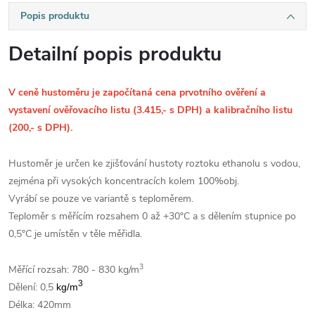
Popis produktu
Detailní popis produktu
V ceně hustoměru je započítaná cena prvotního ověření a
vystavení ověřovacího listu (3.415,- s DPH) a kalibračního listu
(200,- s DPH).
Hustoměr je určen ke zjišťování hustoty roztoku ethanolu s vodou,
zejména při vysokých koncentracích kolem 100%obj.
Vyrábí se pouze ve variantě s teploměrem.
Teploměr s měřícím rozsahem 0 až +30°C a s dělením stupnice po
0,5°C je umístěn v těle měřidla.
3
Měřící rozsah: 780 - 830 kg/m
3
Dělení: 0,5
kg/m
Délka: 420mm