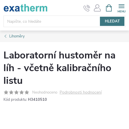
Přejít
NÁKUPNÍ
KOŠÍK
na
obsah
HLEDAT
Lihoměry
Laboratorní hustoměr na
líh - včetně kalibračního
listu
Podrobnosti hodnocení
Neohodnoceno
Kód produktu:
H3410510