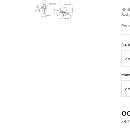
Kód 
Pouz
Délk
Mate
o
od
2
Měr