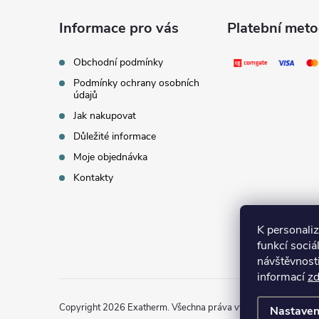
á
Informace pro vás
Platební met
p
Obchodní podmínky
Podmínky ochrany osobních
a
údajů
Jak nakupovat
t
Důležité informace
í
Moje objednávka
Kontakty
K personali
funkcí sociá
návštěvnost
informací
z
Copyright 2026
Exatherm
. Všechna práva vyhrazena.
Upravit 
Nastaven