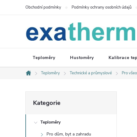
Přejít
Obchodní podmínky
Podmínky ochrany osobních údajů
na
obsah
Teploměry
Hustoměry
Kalibrace te
Teploměry
Technické a průmyslové
Pro všeo
Domů
P
Přeskočit
Kategorie
kategorie
o
Teploměry
s
Pro dům, byt a zahradu