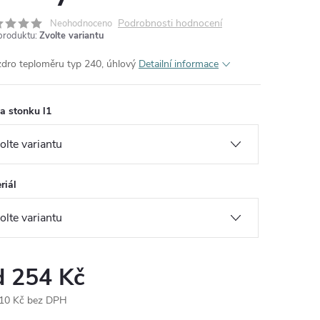
Podrobnosti hodnocení
Neohodnoceno
produktu:
Zvolte variantu
dro teploměru typ 240, úhlový
Detailní informace
a stonku l1
riál
d
254 Kč
10 Kč
bez DPH
ná