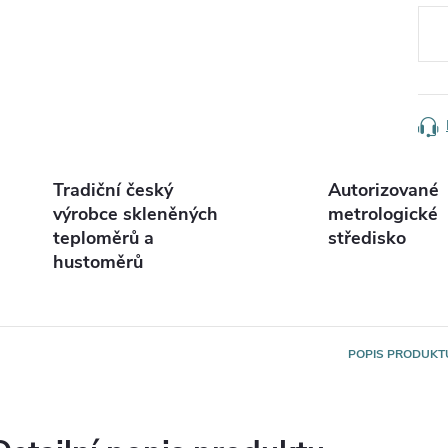
cena
Tradiční český
Autorizované
výrobce skleněných
metrologické
teploměrů a
středisko
hustoměrů
POPIS PRODUKT