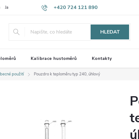
+420 724 121 890
Jak nakupovat
Důležité informace
Moje objednávka
Kontak
HLEDAT
ploměrů
Kalibrace hustoměrů
Kontakty
becné použití
Pouzdro k teploměru typ 240, úhlový
P
t
ú