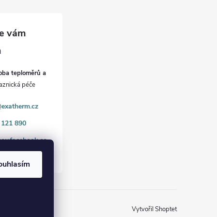
oba teploměrů a
exatherm.cz
 121 890
www.facebook.co
rm
ouhlasím
Vytvořil Shoptet