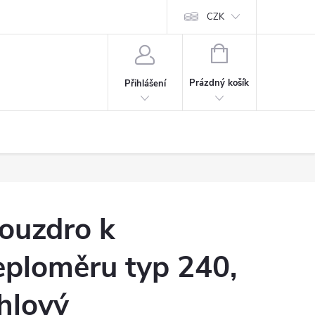
ty
CZK
NÁKUPNÍ
KOŠÍK
Prázdný košík
Přihlášení
ouzdro k
eploměru typ 240,
hlový