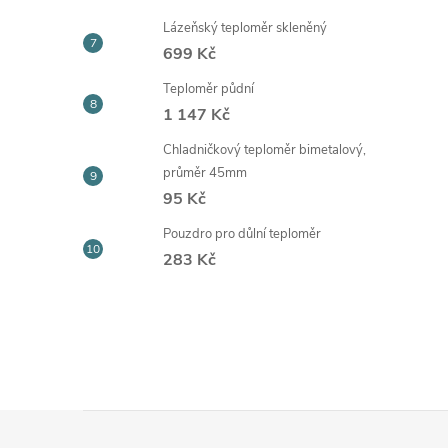
Lázeňský teploměr skleněný
699 Kč
Teploměr půdní
1 147 Kč
Chladničkový teploměr bimetalový,
průměr 45mm
95 Kč
Pouzdro pro důlní teploměr
283 Kč
Z