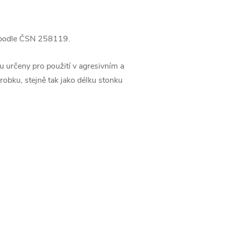
í podle ČSN 258119.
 určeny pro použití v agresivním a
ýrobku, stejně tak jako délku stonku