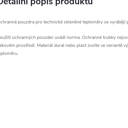
Detailní popis produktu
chranná pouzdra pro technické skleněné teploměry se vyráběj
oužití ochranných pouzder uvádí norma. Ochranné trubky nejsou
alkovém prostředí. Materiál dural nebo plast zvolte ve veriantě v
eploměru.