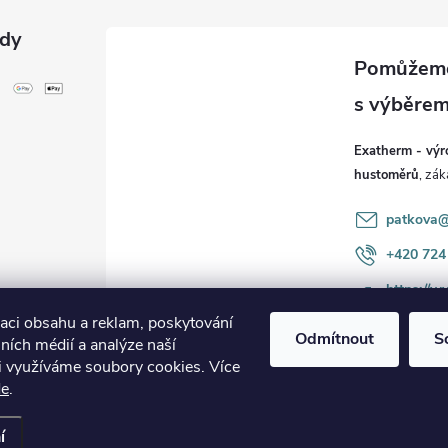
ody
Exatherm - výr
hustoměrů
patkova@
+420 724
https://
m/exathe
zaci obsahu a reklam, poskytování
Odmítnout
S
lních médií a analýze naší
i využíváme soubory cookies. Více
de
.
nastavení cookies
í