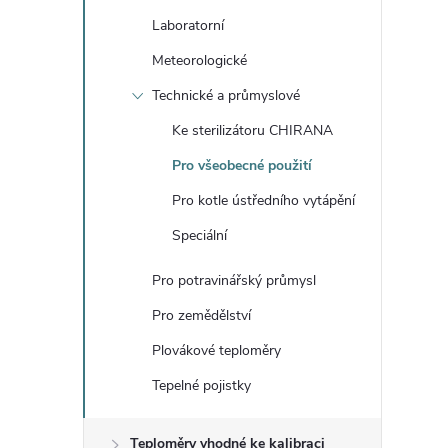
t
Laboratorní
r
Meteorologické
Technické a průmyslové
a
Ke sterilizátoru CHIRANA
n
Pro všeobecné použití
Pro kotle ústředního vytápění
n
Speciální
í
Pro potravinářský průmysl
p
Pro zemědělství
Plovákové teploměry
a
Tepelné pojistky
n
Teploměry vhodné ke kalibraci