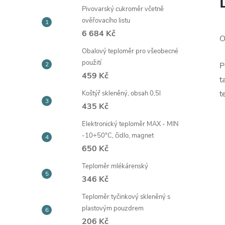
Pivovarský cukroměr včetně
ověřovacího listu
6 684 Kč
O
Obalový teploměr pro všeobecné
použití
P
459 Kč
t
t
Koštýř skleněný, obsah 0,5l
435 Kč
Elektronický teploměr MAX - MIN
-10+50°C, čidlo, magnet
650 Kč
Teploměr mlékárenský
346 Kč
Teploměr tyčinkový skleněný s
plastovým pouzdrem
206 Kč