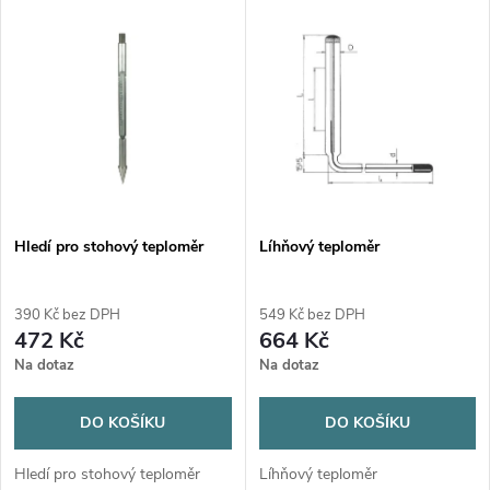
V
Nejdražší
z
ý
Nejprodávanější
e
p
n
i
í
s
p
Hledí pro stohový teploměr
Líhňový teploměr
p
r
390 Kč bez DPH
549 Kč bez DPH
r
472 Kč
664 Kč
o
Na dotaz
Na dotaz
o
d
DO KOŠÍKU
DO KOŠÍKU
d
u
Hledí pro stohový teploměr
Líhňový teploměr