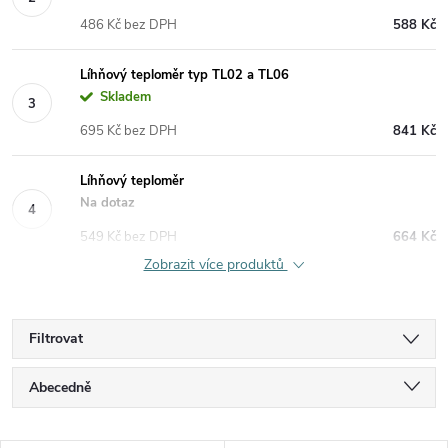
486 Kč bez DPH
588 Kč
Líhňový teploměr typ TL02 a TL06
Skladem
695 Kč bez DPH
841 Kč
Líhňový teploměr
Na dotaz
549 Kč bez DPH
664 Kč
Zobrazit více produktů
Filtrovat
Ř
Abecedně
a
Nejlevnější