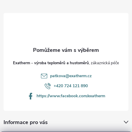
Z
p
á
r
p
v
k
a
y
t
v
Exatherm - výroba teploměrů a hustoměrů
í
ý
patkova@exatherm.cz
p
+420 724 121 890
https://www.facebook.com/exatherm
i
s
u
Informace pro vás