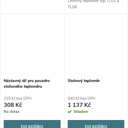
Líhňový teploměr typ TL02 a
TL06
Nástavný díl pro pouzdro
Stohový teploměr
stohového teploměru
255 Kč bez DPH
940 Kč bez DPH
308 Kč
1 137 Kč
Na dotaz
Skladem
DO KOŠÍKU
DO KOŠÍKU