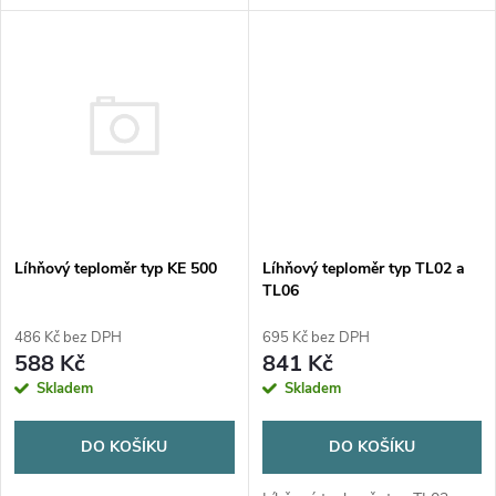
u
k
k
t
t
ů
ů
Líhňový teploměr typ KE 500
Líhňový teploměr typ TL02 a
TL06
486 Kč bez DPH
695 Kč bez DPH
588 Kč
841 Kč
Skladem
Skladem
DO KOŠÍKU
DO KOŠÍKU