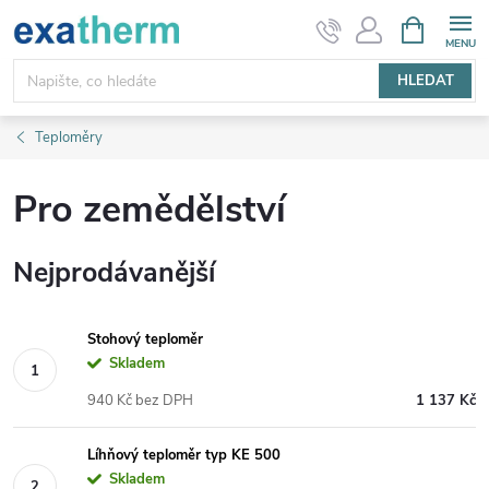
Přejít
NÁKUPNÍ
KOŠÍK
na
obsah
HLEDAT
Teploměry
Pro zemědělství
Nejprodávanější
Stohový teploměr
Skladem
940 Kč bez DPH
1 137 Kč
Líhňový teploměr typ KE 500
Skladem