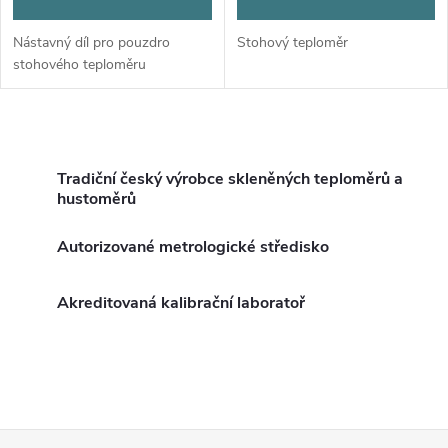
Nástavný díl pro pouzdro
Stohový teploměr
stohového teploměru
O
v
Tradiční český výrobce skleněných teploměrů a
hustoměrů
l
Autorizované metrologické středisko
á
d
Akreditovaná kalibrační laboratoř
a
c
í